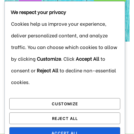
We respect your privacy
Cookies help us improve your experience,
deliver personalized content, and analyze
traffic. You can choose which cookies to allow
Cuéntame tus necesidades y diseñaremos las
by clicking
Customize
. Click
Accept All
to
acciones formativas, talleres o sensibilización que
consent or
Reject All
to decline non-essential
mejor se adapten a tus objetivos.
cookies.
CONTACTA CONMIGO AHORA
CUSTOMIZE
REJECT ALL
ACCEPT ALL