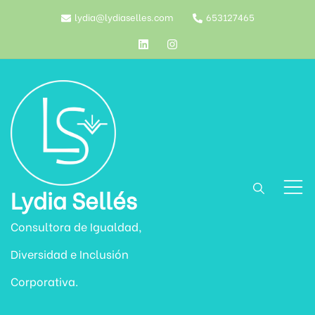
Saltar
lydia@lydiaselles.com
653127465
al
contenido
Lydia Sellés
Consultora de Igualdad,
Diversidad e Inclusión
Corporativa.